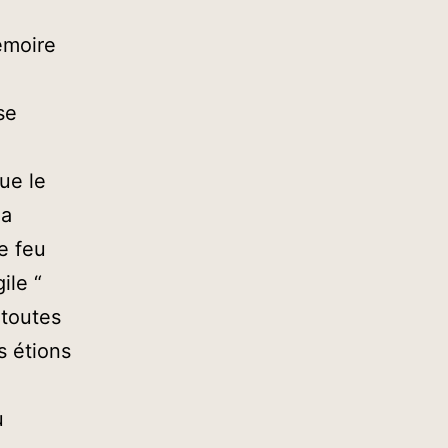
mémoire
se
ue le
la
e feu
ile “
 toutes
s étions
u