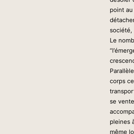
point au
détache
société,
Le nombr
“l’émerg
crescend
Parallèl
corps c
transpo
se vente
accompag
pleines 
même lor