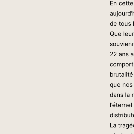
En cette
aujourd’
de tous 
Que leur
souvien
22 ans a
comporte
brutalit
que nos 
dans la 
l’éterne
distribu
La tragé