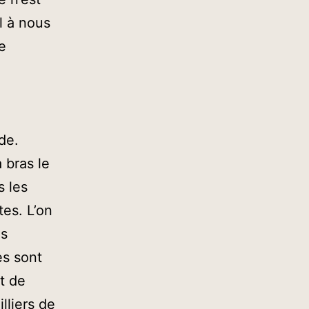
l à nous
e
de.
 bras le
 les
es. L’on
ns
es sont
st de
lliers de