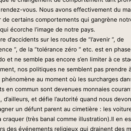
 rendez-vous. Nous avons effectivement du ma
r de certains comportements qui gangrène notr
 qui écorche l’image de notre pays.
e d’accidents sur les routes de “l’avenir “, de
ence “, de la “tolérance zéro “ etc. est en phase
o et ne semble pas encore s’en limiter à ce sta
ement, nos politiques ne semblent pas prendre à
e phénomène au moment où les surcharges dans
rts en commun sont devenues monnaies courant
, d’ailleurs, et défie l’autorité quand nous devo
ner un défunt parent au cimetière : les voitur
à craquer (très banal comme illustration).Il en e
s des événements religieux qui drainent des mi