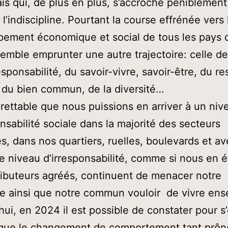
is qui, de plus en plus, s’accroche péniblement
 l’indiscipline. Pourtant la course effrénée vers 
ement économique et social de tous les pays 
mble emprunter une autre trajectoire: celle de
esponsabilité, du savoir-vivre, savoir-être, du r
, du bien commun, de la diversité…
egrettable que nous puissions en arriver à un niv
onsabilité sociale dans la majorité des secteurs
tés, dans nos quartiers, ruelles, boulevards et a
niveau d’irresponsabilité, comme si nous en é
ributeurs agréés, continuent de menacer notre
e ainsi que notre commun vouloir de vivre ens
hui, en 2024 il est possible de constater pour s
 que le changement de comportement tant prôné