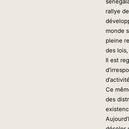
sénégala
rallye de
développ
monde se
pleine r
des lois
Il est r
d’irresp
d’activi
Ce même 
des dist
existenc
Aujourd’
désoler