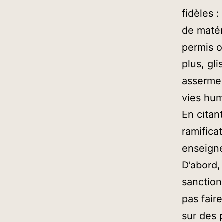
fidèles 
de matér
permis o
plus, gl
assermen
vies hum
En citan
ramifica
enseign
D’abord,
sanction
pas fair
sur des 