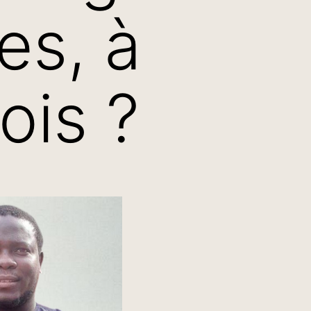
es, à
ois ?