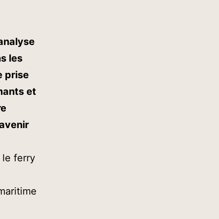
 analyse
s les
 prise
mants et
re
 avenir
le ferry
 maritime