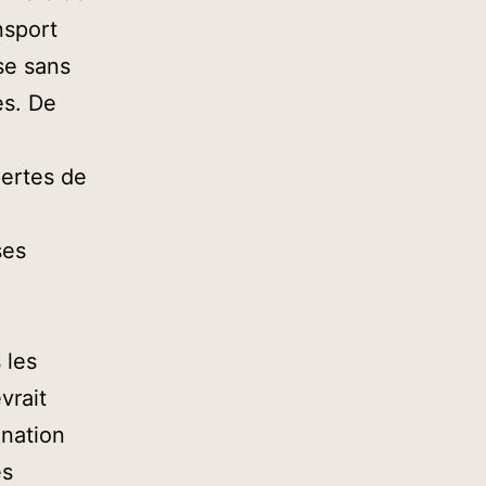
nsport
sse sans
es. De
,
pertes de
ses
 les
vrait
 nation
es