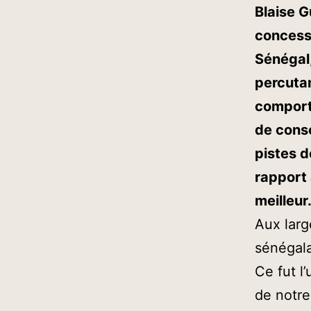
Blaise G
concessi
Sénégal,
percutan
comport
de consc
pistes d
rapport 
meilleur
Aux larg
sénégala
Ce fut l
de notre