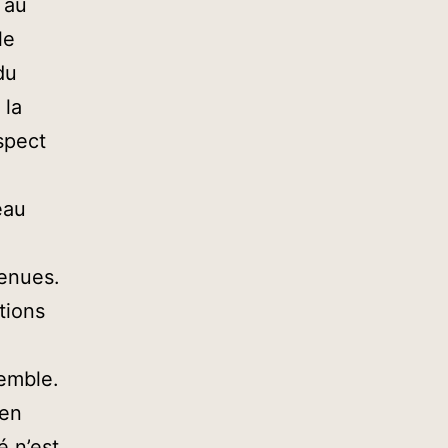
 au
le
du
 la
espect
eau
venues.
tions
emble.
’en
 n’est