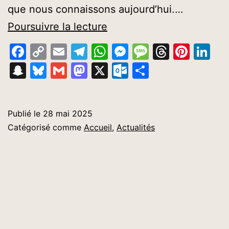
que nous connaissons aujourd’hui.…
Quarante
Poursuivre la lecture
jours
Facebook
Copy
Email
Telegram
WhatsApp
Messenger
Message
Thread
Pinte
Li
après
Link
Snapchat
Bluesky
Gmail
Mastodon
X
Outlook.com
Partager
Pâques,
les
catholiques
Publié le
28 mai 2025
Catégorisé comme
Accueil
,
Actualités
célèbrent
l’Ascension.
Retour
sur
l’histoire
de