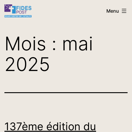
Aller
FidesPost
Menu
au
contenu
Mois :
mai
2025
137ème édition du