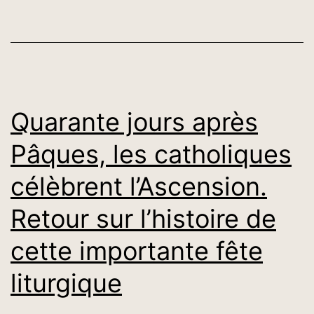
de
Valeur
»
distribuent
Quarante jours après
24,6
millions
Pâques, les catholiques
F
célèbrent l’Ascension.
CFA
à
Retour sur l’histoire de
six
cette importante fête
paroisses
liturgique
sénégalaises