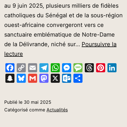
au 9 juin 2025, plusieurs milliers de fidèles
catholiques du Sénégal et de la sous-région
ouest-africaine convergeront vers ce
sanctuaire emblématique de Notre-Dame
de la Délivrande, niché sur…
Poursuivre la
137ème
lecture
édition
Facebook
Copy
Email
Telegram
WhatsApp
Messenger
Message
Thread
Pinte
Li
du
Link
Snapchat
Bluesky
Gmail
Mastodon
X
Outlook.com
Partager
pèlerinage
de
Poponguine
Publié le
30 mai 2025
Catégorisé comme
Actualités
placée
sous