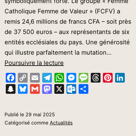
symboliquement forte. Le groupe « Femme
Catholique Femme de Valeur » (FCFV) a
remis 24,6 millions de francs CFA – soit près
de 37 500 euros – aux représentants de six
entités ecclésiales du pays. Une générosité
qui illustre parfaitement la mutation…
Carême
Poursuivre la lecture
2025
Facebook
Copy
Email
Telegram
WhatsApp
Messenger
Message
Thread
Pinte
Li
:
Link
Snapchat
Bluesky
Gmail
Mastodon
X
Outlook.com
Partager
les
«
Femmes
Publié le
29 mai 2025
Catégorisé comme
Actualités
Catholiques,
Femmes