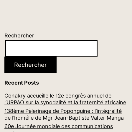
cette
importante
fête
liturgique
Rechercher
Rechercher
Recent Posts
Conakry accueille le 12e congrès annuel de
l’URPAO sur la synodalité et la fraternité africaine
138ème Pèlerinage de Poponguine : l’intégralité
de l’homélie de Mgr Jean-Baptiste Valter Manga
60e Journée mondiale des communications