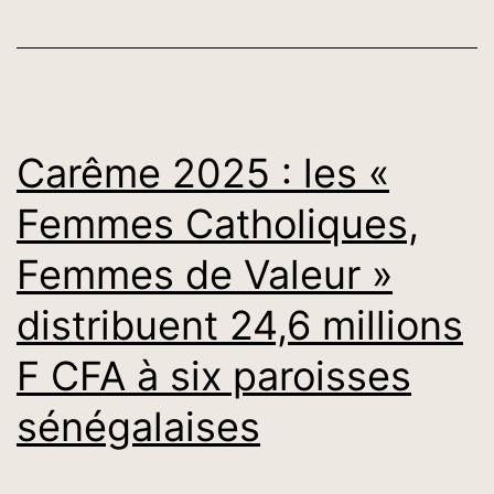
le
signe
de
l’espérance
Carême 2025 : les «
et
présidée
Femmes Catholiques,
par
Femmes de Valeur »
Mgr
Victor
distribuent 24,6 millions
Ndione,
F CFA à six paroisses
premier
sénégalaises
évêque
sénégalais