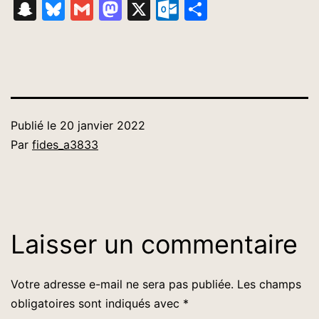
Link
Snapchat
Bluesky
Gmail
Mastodon
X
Outlook.com
Partager
Publié le
20 janvier 2022
Par
fides_a3833
Laisser un commentaire
Votre adresse e-mail ne sera pas publiée.
Les champs
obligatoires sont indiqués avec
*