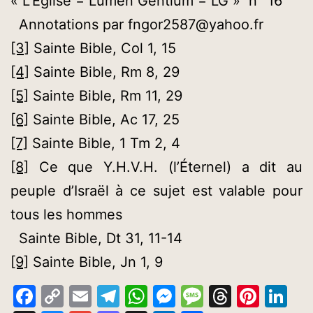
« L’Église = Lumen Gentium = LG » n° 16
Annotations par fngor2587@yahoo.fr
[3]
Sainte Bible, Col 1, 15
[4]
Sainte Bible, Rm 8, 29
[5]
Sainte Bible, Rm 11, 29
[6]
Sainte Bible, Ac 17, 25
[7]
Sainte Bible, 1 Tm 2, 4
[8]
Ce que Y.H.V.H. (l’Éternel) a dit au
peuple d’Israël à ce sujet est valable pour
tous les hommes
Sainte Bible, Dt 31, 11-14
[9]
Sainte Bible, Jn 1, 9
Facebook
Copy
Email
Telegram
WhatsApp
Messenger
Message
Thread
Pinte
Li