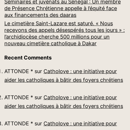
Séminaires et juvénats au Sénégal : Un membre
de Présence Chrétienne appelle à l’équité face
aux financements des daaras
Le cimetière Saint-Lazare est saturé. « Nous
recevons des appels désespérés tous les jours » :
l’archidiocèse cherche 500 millions pour un
nouveau cimetière catholique à Dakar
Recent Comments
ATTONDE *
sur
Catholove : une initiative pour
aider les catholiques à bâtir des foyers chrétiens
ATTONDE *
sur
Catholove : une initiative pour
aider les catholiques à bâtir des foyers chrétiens
ATTONDE *
sur
Catholove : une initiative pour