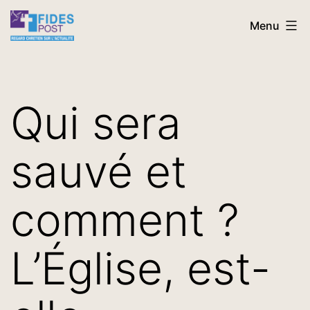
Aller
FidesPost
Menu
au
contenu
Qui sera
sauvé et
comment ?
L’Église, est-