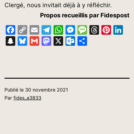
Clergé, nous invitait déjà à y réfléchir.
Propos recueillis par Fidespost
Facebook
Copy
Email
Telegram
WhatsApp
Messenger
Message
Thread
Pinte
Li
Link
Snapchat
Bluesky
Gmail
Mastodon
X
Outlook.com
Partager
Publié le
30 novembre 2021
Par
fides_a3833