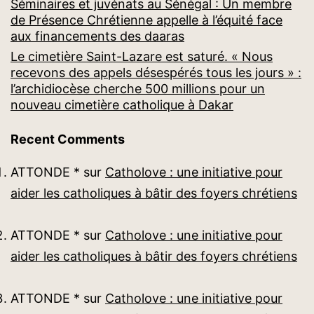
Séminaires et juvénats au Sénégal : Un membre
de Présence Chrétienne appelle à l’équité face
aux financements des daaras
Le cimetière Saint-Lazare est saturé. « Nous
recevons des appels désespérés tous les jours » :
l’archidiocèse cherche 500 millions pour un
nouveau cimetière catholique à Dakar
Recent Comments
ATTONDE *
sur
Catholove : une initiative pour
aider les catholiques à bâtir des foyers chrétiens
ATTONDE *
sur
Catholove : une initiative pour
aider les catholiques à bâtir des foyers chrétiens
ATTONDE *
sur
Catholove : une initiative pour