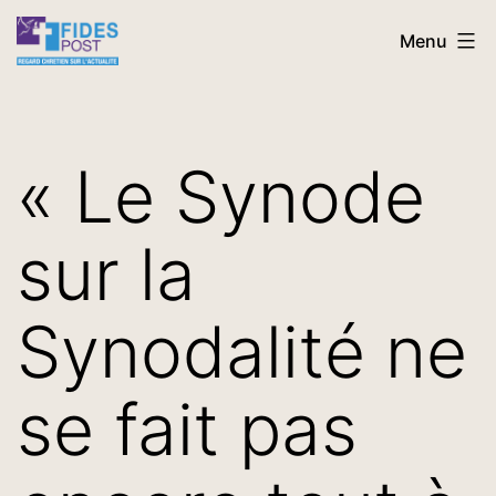
Aller
FidesPost
Menu
au
contenu
« Le Synode
sur la
Synodalité ne
se fait pas