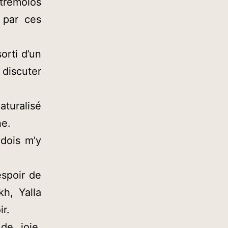
 trémolos
 par ces
orti d’un
discuter
aturalisé
ne.
dois m’y
spoir de
kh, Yalla
ir.
de joie,