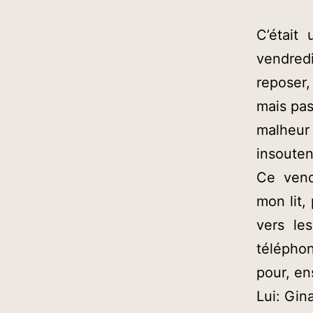
C’était
vendredi
reposer,
mais pas
malheur
insouten
Ce vendr
mon lit,
vers le
téléphon
pour, en
Lui: Gin