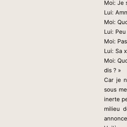
Moi: Je 
Lui: Am
Moi: Quo
Lui: Peu
Moi: Pas
Lui: Sa 
Moi: Quoi
dis ? »
Car je n
sous mes
inerte p
milieu 
annoncer