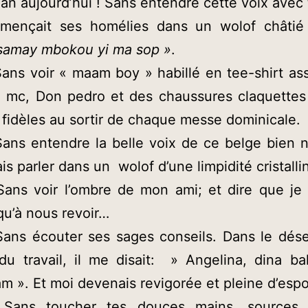
 an aujourd’hui ! Sans entendre cette voix avec
mençait ses homélies dans un wolof châtié
samay mbokou yi ma sop »
.
ans voir « maam boy » habillé en tee-shirt ass
n mc, Don pedro et des chaussures claquettes 
 fidèles au sortir de chaque messe dominicale.
ans entendre la belle voix de ce belge bien n
is parler dans un wolof d’une limpidité cristalli
Sans voir l’ombre de mon ami; et dire que je 
squ’à nous revoir…
Sans écouter ses sages conseils. Dans le dése
du travail, il me disait: » Angelina, dina ba
am ». Et moi devenais revigorée et pleine d’espo
Sans toucher tes douces mains, sources 