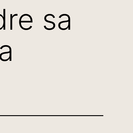
re sa
na