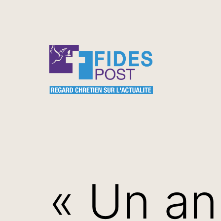
Aller
au
contenu
FidesPost
« Un an