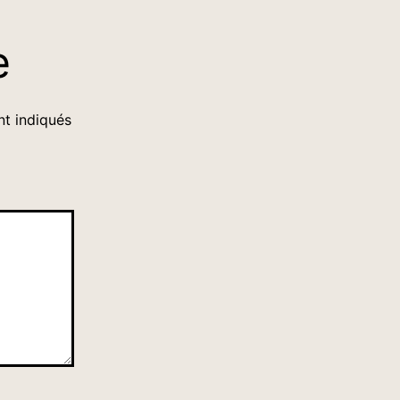
e
nt indiqués