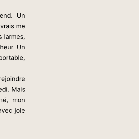
-end. Un
evrais me
s larmes,
lheur. Un
ortable,
rejoindre
edi. Mais
îné, mon
avec joie