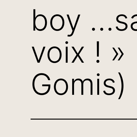
boy …sa
voix ! »
Gomis)