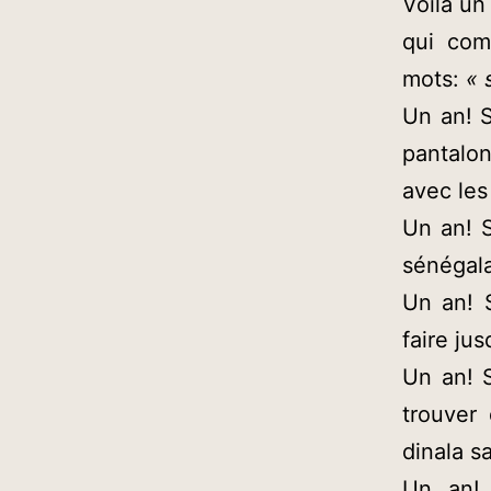
Voilà un
qui com
mots:
« 
Un an! S
pantalo
avec les
Un an! S
sénégala
Un an! 
faire ju
Un an! 
trouver 
dinala s
Un an! 