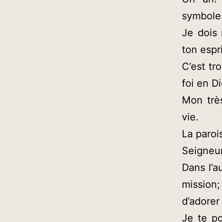
symboles
Je dois 
ton espr
C’est tr
foi en D
Mon trè
vie.
La paroi
Seigneur
Dans l’a
mission;
d’adorer
Je te p