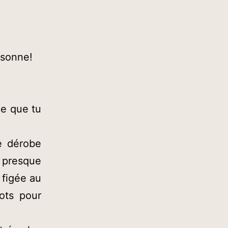
rsonne!
 ce que tu
se dérobe
t presque
 figée au
ots pour