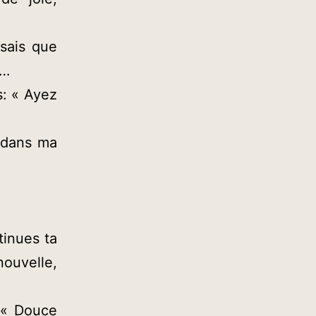
 sais que
a…
s: « Ayez
 dans ma
tinues ta
nouvelle,
 « Douce