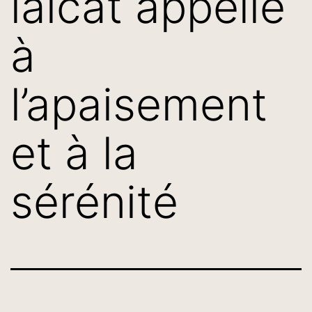
laïcat appelle
à
l’apaisement
et à la
sérénité