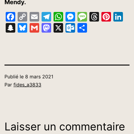
Mendy.
Facebook
Copy
Email
Telegram
WhatsApp
Messenger
Message
Thread
Pinte
Li
Link
Snapchat
Bluesky
Gmail
Mastodon
X
Outlook.com
Partager
Publié le
8 mars 2021
Par
fides_a3833
Laisser un commentaire