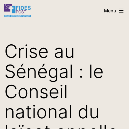
Aller
FidesPost
Menu
au
contenu
Crise au
Sénégal : le
Conseil
national du