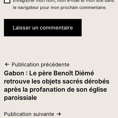
Enregistrer mon nom, mon e-mail et mon site dans
le navigateur pour mon prochain commentaire.
Navigation
Publication précédente
Gabon : Le père Benoît Diémé
de
retrouve les objets sacrés dérobés
l’article
après la profanation de son église
paroissiale
Publication suivante