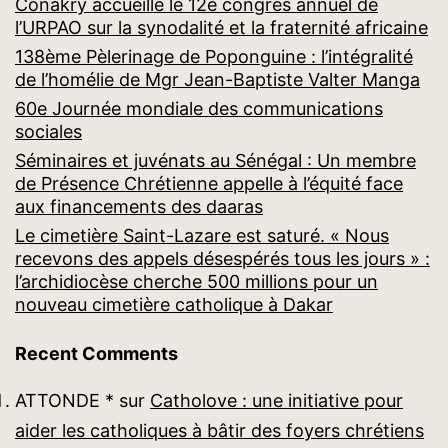
Conakry accueille le 12e congrès annuel de
l’URPAO sur la synodalité et la fraternité africaine
138ème Pèlerinage de Poponguine : l’intégralité
de l’homélie de Mgr Jean-Baptiste Valter Manga
60e Journée mondiale des communications
sociales
Séminaires et juvénats au Sénégal : Un membre
de Présence Chrétienne appelle à l’équité face
aux financements des daaras
Le cimetière Saint-Lazare est saturé. « Nous
recevons des appels désespérés tous les jours » :
l’archidiocèse cherche 500 millions pour un
nouveau cimetière catholique à Dakar
Recent Comments
ATTONDE *
sur
Catholove : une initiative pour
aider les catholiques à bâtir des foyers chrétiens