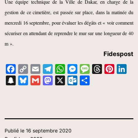
Une é
quipe technique de la
V
ille de Dakar,
en charge de la
gestion de ce cimetière,
est passée sur place, dans la matinée du
mercredi 16 septembre,
pour
évaluer les dégâts et « voir comment
sécuriser en attendant de reprendre le mur sur une longueur de 40
m ».
Fidespost
Facebook
Copy
Email
Telegram
WhatsApp
Messenger
Message
Thread
Pinte
Li
Link
Snapchat
Bluesky
Gmail
Mastodon
X
Outlook.com
Partager
Publié le
16 septembre 2020