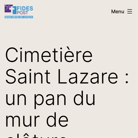
Aller
FidesPost
Menu
au
contenu
Cimetière
Saint Lazare :
un pan du
mur de