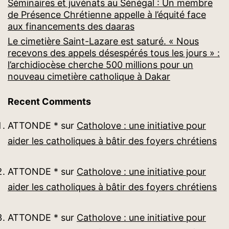
Séminaires et juvénats au Sénégal : Un membre
de Présence Chrétienne appelle à l’équité face
aux financements des daaras
Le cimetière Saint-Lazare est saturé. « Nous
recevons des appels désespérés tous les jours » :
l’archidiocèse cherche 500 millions pour un
nouveau cimetière catholique à Dakar
Recent Comments
ATTONDE *
sur
Catholove : une initiative pour
aider les catholiques à bâtir des foyers chrétiens
ATTONDE *
sur
Catholove : une initiative pour
aider les catholiques à bâtir des foyers chrétiens
ATTONDE *
sur
Catholove : une initiative pour