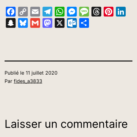
Facebook
Copy
Email
Telegram
WhatsApp
Messenger
Message
Thread
Pinte
Li
Link
Snapchat
Bluesky
Gmail
Mastodon
X
Outlook.com
Partager
Publié le
11 juillet 2020
Par
fides_a3833
Laisser un commentaire