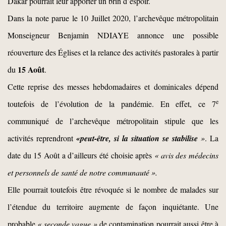
Dakar pourrait leur apporter un brin d’espoir.
Dans la note parue le 10 Juillet 2020, l’archevêque métropolitain
Monseigneur Benjamin NDIAYE annonce une possible
réouverture des Églises et la relance des activités pastorales à partir
15
Août
du
.
Cette reprise des messes hebdomadaires et dominicales dépend
e
toutefois de l’évolution de la pandémie. En effet, ce 7
communiqué de l’archevêque métropolitain stipule que les
activités reprendront
«peut-être,
si
la
situation
se
stabilise
»
. La
date du 15 Août a d’ailleurs été choisie après
« avis des médecins
et personnels de santé de notre communauté ».
Elle pourrait toutefois être révoquée si le nombre de malades sur
l’étendue du territoire augmente de façon inquiétante. Une
probable
« seconde vague »
de contamination pourrait aussi être à