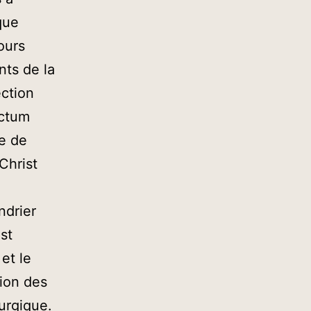
ique
ours
nts de la
ection
nctum
e de
Christ
ndrier
st
et le
sion des
turgique.