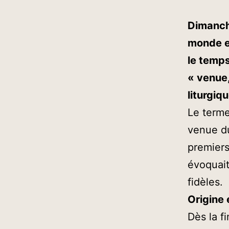
Dimanch
monde en
le temps
« venue
liturgiqu
Le terme
venue du
premiers
évoquait
fidèles.
Origine 
Dès la f