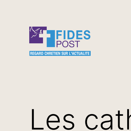
Aller
au
contenu
FidesPost
Les cat