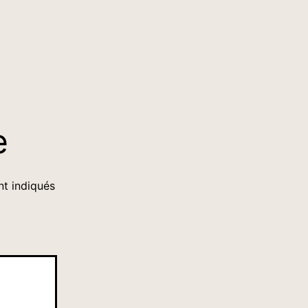
e
nt indiqués