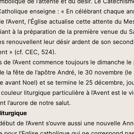
ymbolique de l’attente et du désir. Le Catéchis
 Catholique enseigne : « En célébrant chaque an
de l’Avent, l’Église actualise cette attente du Me
nt à la préparation de la première venue du S
les renouvellent leur désir ardent de son second
nt » (cf. CEC, 524).
 de l’Avent commence toujours le dimanche le 
e la fête de l’apôtre André, le 30 novembre (le
 avant Noel) et se termine le 25 décembre, jo
couleur liturgique particulière à l’Avent est le vi
t l’aurore de notre salut.
liturgique
début de l’Avent s’ouvre aussi une nouvelle An
ue pour l’Eglise catholique qui ne correspond pa