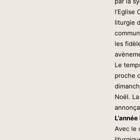
par la s
l’Eglise
liturgie 
communia
les fidè
avèneme
Le temps
proche d
dimanche
Noël. La 
annonçan
L’année 
Avec le 
liturgiq