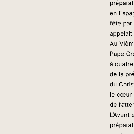
préparat
en Espag
fête par
appelait
Au VIème
Pape Gré
à quatre
de la pr
du Chris
le cœur
de l’atte
L’Avent 
préparat