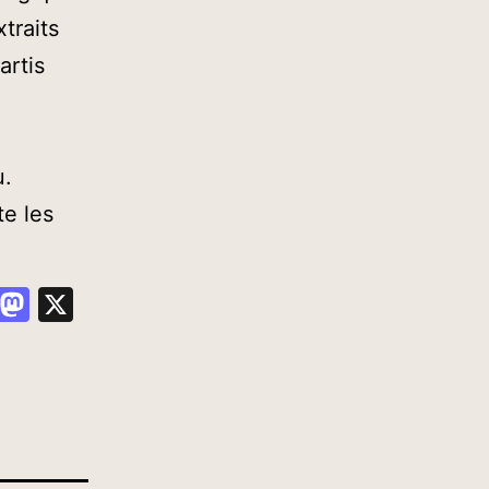
traits
artis
u.
te les
hat
esky
Gmail
Mastodon
X