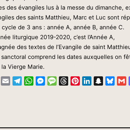
es des évangiles lus à la messe du dimanche, ex
giles des saints Matthieu, Marc et Luc sont rép
 cycle de 3 ans : année A, année B, année C.
nnée liturgique 2019-2020, c’est l’Année A,
née des textes de l’Evangile de saint Matthie
 sanctoral comprend les dates auxquelles on fê
t la Vierge Marie.
cebook
Copy
Email
Telegram
WhatsApp
Messenger
Message
Threads
Pinterest
LinkedIn
Snapc
Blu
Link
tlook.com
Partager