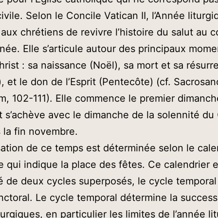
ivile. Selon le Concile Vatican II, l’Année liturg
aux chrétiens de revivre l’histoire du salut au c
née. Elle s’articule autour des principaux mome
hrist : sa naissance (Noël), sa mort et sa résurr
, et le don de l’Esprit (Pentecôte) (cf. Sacrosa
m, 102-111). Elle commence le premier dimanch
et s’achève avec le dimanche de la solennité du 
s la fin novembre.
sation de ce temps est déterminée selon le cale
ue qui indique la place des fêtes. Ce calendrier e
é de deux cycles superposés, le cycle temporal 
nctoral. Le cycle temporal détermine la succes
urgiques, en particulier les limites de l’année li