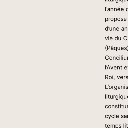
l’année c
propose 
d’une an
vie du C
(Pâques)
Conciliu
l’Avent 
Roi, ver
L’organi
liturgiq
constitu
cycle sa
temps lit