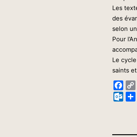
Les text
des évan
selon un
Pour l’A
accompag
Le cycle
saints e
Fa
Ou