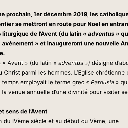
e prochain, 1er décembre 2019, les catholiqu
tier se mettront en route pour Noel en entra
 liturgique de l’Avent (du latin
« adventus »
qui
, avènement » et inaugureront une nouvelle A
e.
 « Avent » (du latin
« adventus »)
désigne d’abo
 Christ parmi les hommes. L’Eglise chrétienne 
 temps employait le terme grec
« Parousia »
qu
 la venue annuelle d’une divinité pour visiter se
et sens de l’Avent
in du IVème siècle et au début du Vème, une