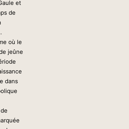
Gaule et
mps de
n
»
.
ome où le
 de jeûne
ériode
naissance
le dans
olique
 de
 marquée