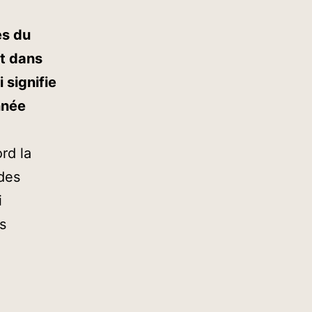
es du
nt dans
 signifie
nnée
rd la
des
i
s