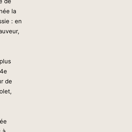
me de
née la
ssie : en
auveur,
plus
 4e
ur de
olet,
née
s à