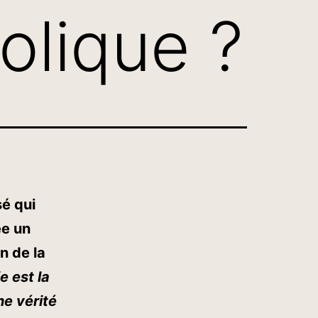
holique ?
sé qui
ée un
n de la
e est la
ne vérité