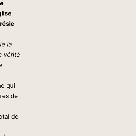
te
glise
résie
ie la
 vérité
e
me qui
bres de
otal de