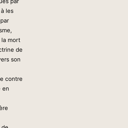
ués par
à les
 par
isme,
 la mort
ctrine de
vers son
ge contre
e en
ère
e de