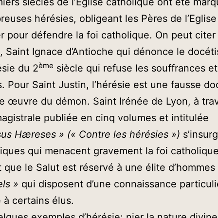
iers siècles de l’Eglise catholique ont été marq
euses hérésies, obligeant les Pères de l’Eglise 
 pour défendre la foi catholique. On peut citer
 Saint Ignace d’Antioche qui dénonce le docét
ème
sie du 2
siècle qui refuse les souffrances et
. Pour Saint Justin, l’hérésie est une fausse do
e œuvre du démon. Saint Irénée de Lyon, à tra
gistrale publiée en cinq volumes et intitulée
us Hæreses » (« Contre les hérésies »)
s’insur
iques qui menacent gravement la foi catholiqu
t que le Salut est réservé à une élite d’hommes
els »
qui disposent d’une connaissance particuli
 à certains élus.
elques exemples d’hérésie: nier la nature divin