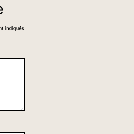
e
nt indiqués