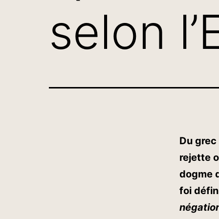
selon l’
Du grec 
rejette 
dogme de
foi défi
négation