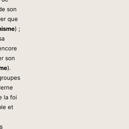
de son
er que
nisme
) ;
sa
encore
er son
sme
).
 groupes
derne
 la foi
le et
s