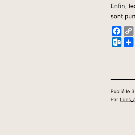
Enfin, l
sont pun
Fa
Ou
Publié le
3
Par
fides_