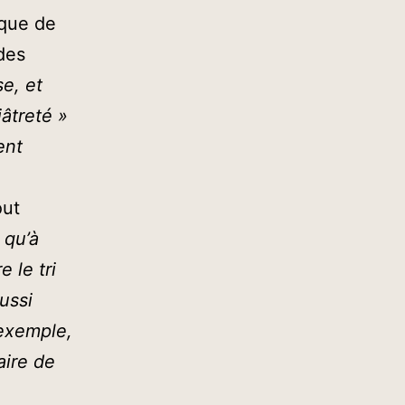
ique de
des
se, et
iâtreté »
ent
out
 qu’à
 le tri
aussi
 exemple,
aire de