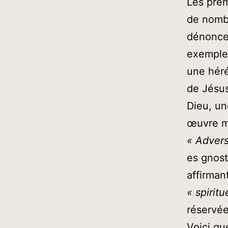
Les prem
de nombr
dénoncer
exemple,
une héré
de Jésus
Dieu, un
œuvre ma
«
Advers
es gnost
affirman
« spiritu
réservée
Voici qu