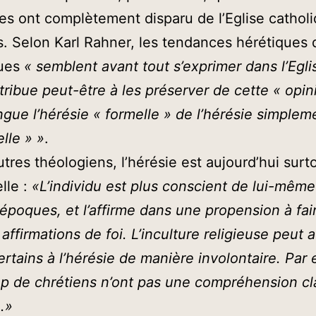
es ont complètement disparu de l’Eglise cathol
s. Selon Karl Rahner, les tendances hérétiques 
ques
« semblent avant tout s’exprimer dans l’Egli
tribue peut-être à les préserver de cette « opin
ingue l’hérésie « formelle » de l’hérésie simplem
lle » »
.
utres théologiens, l’hérésie est aujourd’hui surt
lle :
«L’individu est plus conscient de lui-même
 époques, et l’affirme dans une propension à faire
affirmations de foi. L’inculture religieuse peut 
rtains à l’hérésie de manière involontaire. Par
 de chrétiens n’ont pas une compréhension cl
é.»