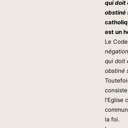
qui doit
obstiné 
catholiq
est un h
Le Code 
négation
qui doit
obstiné 
Toutefoi
consiste
l’Eglise
communio
la foi.