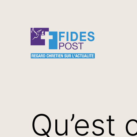
Aller
au
contenu
FidesPost
Qu’est 