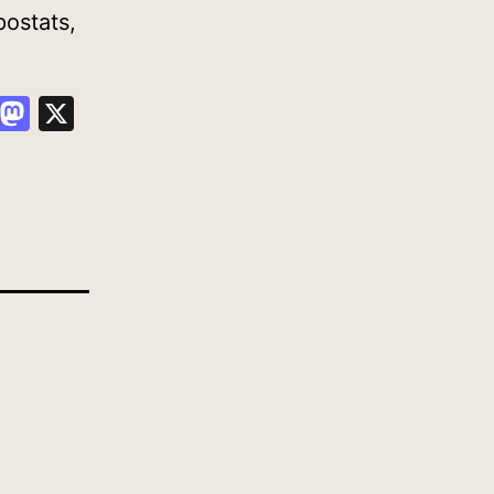
postats,
hat
esky
Gmail
Mastodon
X