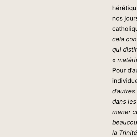
hérétiqu
nos jour
catholi
cela con
qui dist
« matérie
Pour d’a
individue
d’autres
dans les 
mener ce
beaucoup
la Trinit