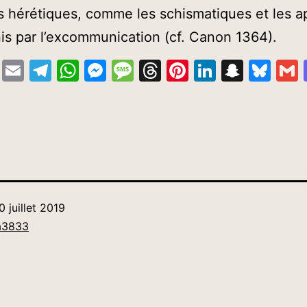
es hérétiques, comme les schismatiques et les a
is par l’excommunication (cf. Canon 1364).
cebook
Copy
Email
Telegram
WhatsApp
Messenger
Message
Threads
Pinterest
LinkedIn
Snapc
Blu
Link
tlook.com
Partager
0 juillet 2019
a3833