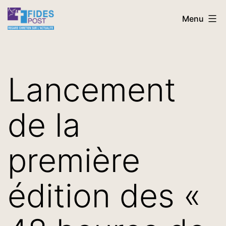
Aller
FidesPost
Menu
au
contenu
Lancement
de la
première
édition des «