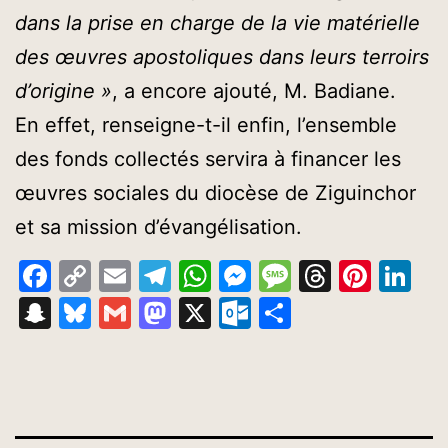
dans la prise en charge de la vie matérielle
des œuvres apostoliques dans leurs terroirs
d’origine »
, a encore ajouté, M. Badiane.
En effet, renseigne-t-il enfin, l’ensemble
des fonds collectés servira à financer les
œuvres sociales du diocèse de Ziguinchor
et sa mission d’évangélisation.
Facebook
Copy
Email
Telegram
WhatsApp
Messenger
Message
Thread
Pinte
Li
Link
Snapchat
Bluesky
Gmail
Mastodon
X
Outlook.com
Partager